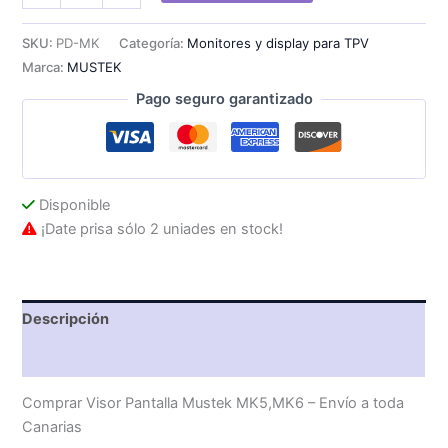
Mustek
MK5,MK6
SKU:
PD-MK
Categoría:
Monitores y display para TPV
cantidad
Marca:
MUSTEK
Pago seguro garantizado
Disponible
¡Date prisa sólo 2 uniades en stock!
Descripción
Valoraciones (0)
Comprar Visor Pantalla Mustek MK5,MK6 – Envío a toda
Canarias