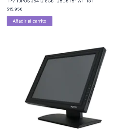
TPV 10POS J6412 8Gb 128Gb 15″ W11 IoT
515.95
€
Añadir al carrito