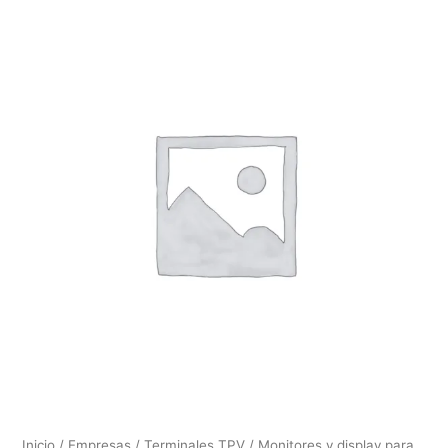
Inicio
/
Empresas
/
Terminales TPV
/
Monitores y display para