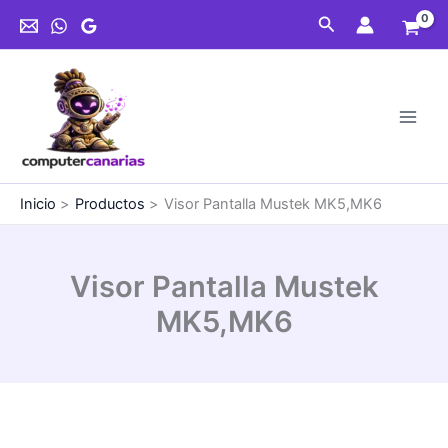
Ir
MK5,MK6
Buscar
al
cantidad
contenido
Inicio
Productos
Visor Pantalla Mustek MK5,MK6
Visor Pantalla Mustek
MK5,MK6