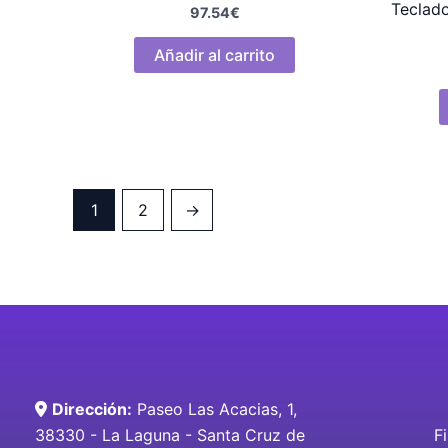
Teclad
97.54
€
Añadir al carrito
1
2
→
Dirección:
Paseo Las Acacias, 1,
38330 - La Laguna - Santa Cruz de
F