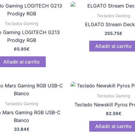
Teclados Gaming
Teclados Gaming
ELGATO Stream Deck
o Gaming LOGITECH G213
255.75
€
Prodigy RGB
Añadir al carrito
65.95
€
Añadir al carrito
Teclados Gaming
Teclados Gaming
Teclado Newskill Pyros P
o Mars Gaming RGB USB-C
82.59
€
Blanco
Añadir al carrito
33.84
€