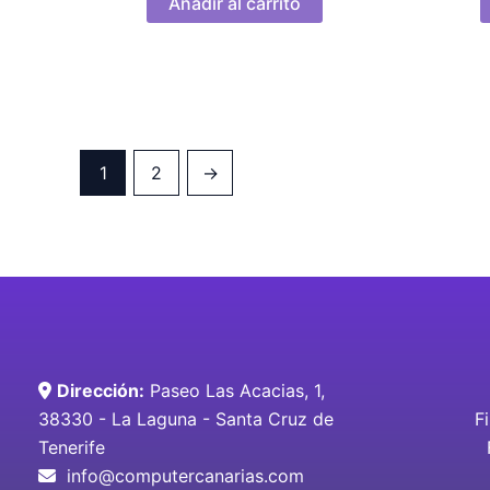
Añadir al carrito
1
2
→
Dirección:
Paseo Las Acacias, 1,
38330 - La Laguna - Santa Cruz de
F
Tenerife
info@computercanarias.com