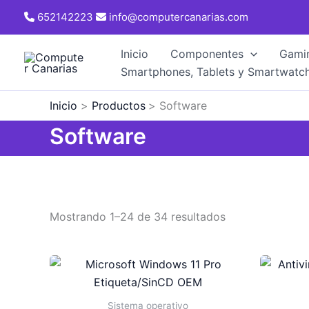
Ir
652142223
info@computercanarias.com
al
contenido
Inicio
Componentes
Gami
Smartphones, Tablets y Smartwatc
Inicio
Productos
Software
Software
Ordenado
Mostrando 1–24 de 34 resultados
por
los
últimos
Sistema operativo