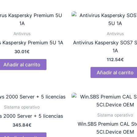
Antivirus
Antivirus
us Kaspersky Premium 5U 1A
Antivirus Kaspersky SOS7 
1A
30.01
€
112.54
€
Añadir al carrito
Añadir al carrito
Sistema operativo
Sistema operativo
 2000 Server + 5 licencias
Win.SBS Premium CAL St
345.84
€
5Cl.Device OEM