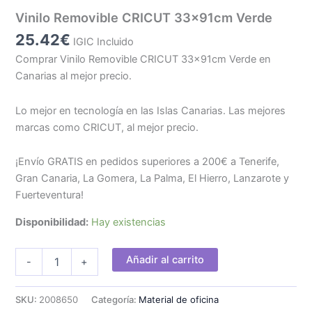
Vinilo Removible CRICUT 33x91cm Verde
25.42
€
IGIC Incluido
Comprar Vinilo Removible CRICUT 33x91cm Verde en
Canarias al mejor precio.
Lo mejor en tecnología en las Islas Canarias. Las mejores
marcas como CRICUT, al mejor precio.
¡Envío GRATIS en pedidos superiores a 200€ a Tenerife,
Gran Canaria, La Gomera, La Palma, El Hierro, Lanzarote y
Fuerteventura!
Disponibilidad:
Hay existencias
Vinilo
Añadir al carrito
-
+
Removible
CRICUT
33x91cm
SKU:
2008650
Categoría:
Material de oficina
Verde