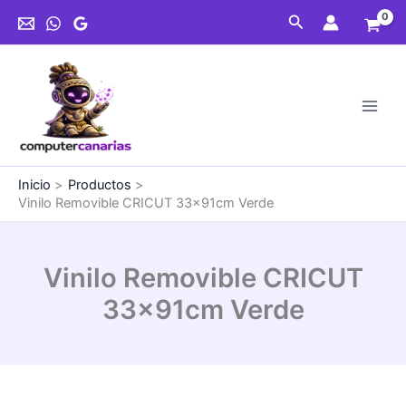
Ir
33x91cm
Buscar
al
Verde
contenido
cantidad
Inicio
Productos
Vinilo Removible CRICUT 33x91cm Verde
Vinilo Removible CRICUT
33x91cm Verde