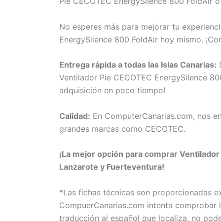
Pie CECOTEC EnergySilence 800 FoldAir o n
No esperes más para mejorar tu experienci
EnergySilence 800 FoldAir hoy mismo. ¡Co
Entrega rápida a todas las Islas Canarias:
S
Ventilador Pie CECOTEC EnergySilence 800 F
adquisición en poco tiempo!
Calidad:
En ComputerCanarias.com, nos eno
grandes marcas como CECOTEC.
¡La mejor opción para comprar Ventilador
Lanzarote y Fuerteventura!
*Las fichas técnicas son proporcionadas 
CompuerCanarias.com intenta comprobar la 
traducción al español que localiza, no pod