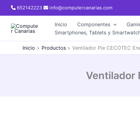
Ir
652142223
info@computercanarias.com
al
contenido
Inicio
Componentes
Gami
Smartphones, Tablets y Smartwatc
Inicio
Productos
Ventilador Pie CECOTEC Ene
Ventilador