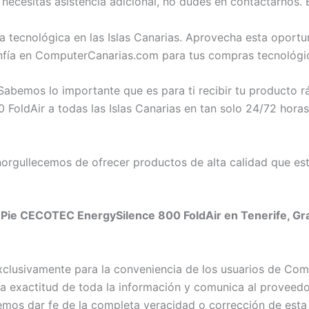
ecesitas asistencia adicional, no dudes en contactarnos. 
a tecnológica en las Islas Canarias. Aprovecha esta opor
nfía en ComputerCanarias.com para tus compras tecnológi
abemos lo importante que es para ti recibir tu producto 
oldAir a todas las Islas Canarias en tan solo 24/72 horas.
rgullecemos de ofrecer productos de alta calidad que est
 Pie CECOTEC EnergySilence 800 FoldAir en Tenerife, Gran
exclusivamente para la conveniencia de los usuarios de C
exactitud de toda la información y comunica al proveedor c
emos dar fe de la completa veracidad o corrección de esta