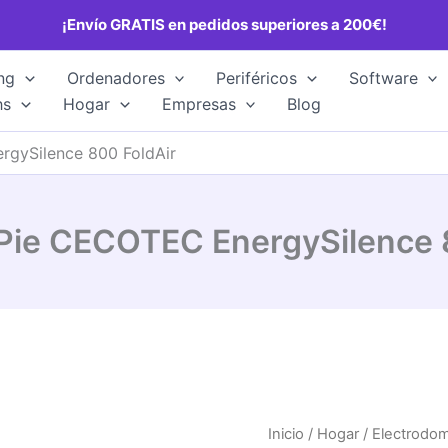
¡Envío GRATIS en pedidos superiores a 200€!
ng
Ordenadores
Periféricos
Software
hs
Hogar
Empresas
Blog
rgySilence 800 FoldAir
 Pie CECOTEC EnergySilence 
Inicio
/
Hogar
/
Electrodo