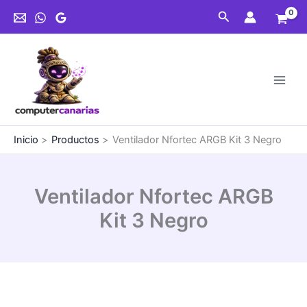
Ir
Kit
Buscar
al
3
contenido
Negro
cantidad
Inicio
Productos
Ventilador Nfortec ARGB Kit 3 Negro
Ventilador Nfortec ARGB
Kit 3 Negro