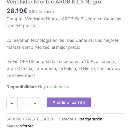
Ventilador Nfortec ARGB Kit 3 Negro
28.19
€
IGIC Incluido
Comprar Ventilador Nfortec ARGB Kit 3 Negro en Canarias
al mejor precio.
Lo mejor en tecnología en las Islas Canarias. Las mejores
marcas como Nfortec, al mejor precio.
¡Envío GRATIS en pedidos superiores a 200€ a Tenerife,
Gran Canaria, La Gomera, La Palma, El Hierro, Lanzarote y
Fuerteventura!
Disponibilidad:
Hay existencias
Ventilador
Añadir al carrito
-
+
Nfortec
ARGB
Kit
SKU:
NF-FAN-STELLAR-B
Categoría:
Refrigeración
3
Marca:
Nfortec
Negro