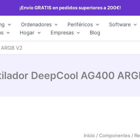
¡Envío GRATIS en pedidos superiores a 200€!
ng
Ordenadores
Periféricos
Software
hs
Hogar
Empresas
Blog
0 ARGB V2
tilador DeepCool AG400 ARG
Inicio
/
Componentes
/
Re