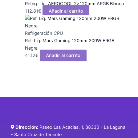
Refrig. Líq. AEROCOOL 2x120mm ARGB Blanca
112.81
€
Añadir al carrito
Refrigeración CPU
Ref. Líq. Mars Gaming 120mm 200W FRGB
Negra
41.12
€
Añadir al carrito
Dirección:
Paseo Las Acacias, 1, 38330 - La Laguna
- Santa Cruz de Tenerife