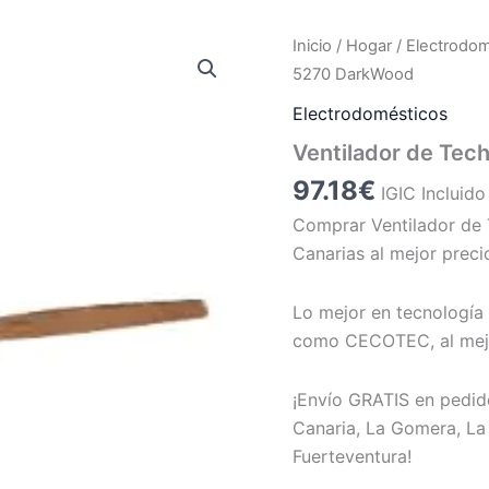
Inicio
/
Hogar
/
Electrodo
5270 DarkWood
Electrodomésticos
Ventilador de Te
97.18
€
IGIC Incluido
Comprar Ventilador d
Canarias al mejor preci
Lo mejor en tecnología 
como CECOTEC, al mejo
¡Envío GRATIS en pedid
Canaria, La Gomera, La 
Fuerteventura!