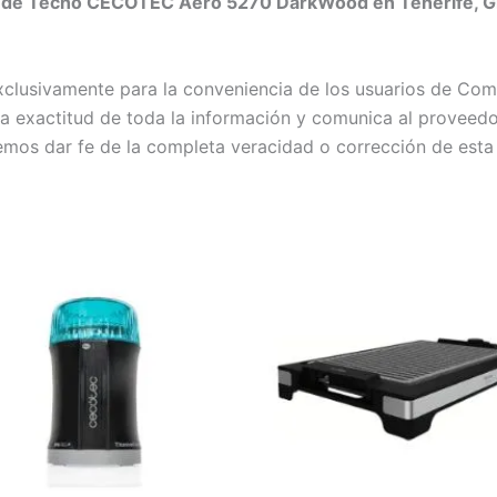
r de Techo CECOTEC Aero 5270 DarkWood en Tenerife, Gra
exclusivamente para la conveniencia de los usuarios de C
exactitud de toda la información y comunica al proveedor c
emos dar fe de la completa veracidad o corrección de esta