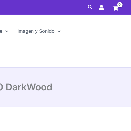
CECOTEC
Buscar
Aero
5270
DarkWood
cantidad
e
Imagen y Sonido
70 DarkWood