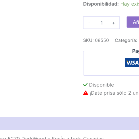
Disponibilidad:
Hay exi
Ventilador
Añ
-
+
de
Techo
CECOTEC
SKU:
08550
Categoría:
Aero
5270
Pa
DarkWood
cantidad
Disponible
¡Date prisa sólo 2 un
ro 5270 DarkWood – Envío a toda Canarias