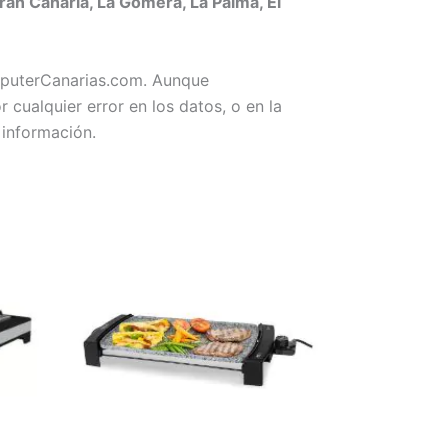
n Canaria, La Gomera, La Palma, El
omputerCanarias.com. Aunque
ualquier error en los datos, o en la
 información.