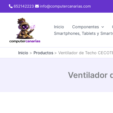
Ir
652142223
info@computercanarias.com
al
contenido
Inicio
Componentes
Smartphones, Tablets y Smart
Inicio
Productos
Ventilador de Techo CECO
Ventilador