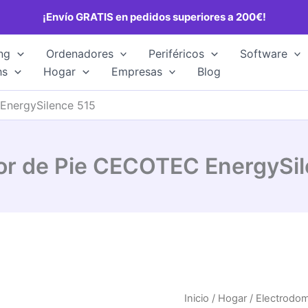
¡Envío GRATIS en pedidos superiores a 200€!
ng
Ordenadores
Periféricos
Software
hs
Hogar
Empresas
Blog
EnergySilence 515
or de Pie CECOTEC EnergySi
Inicio
/
Hogar
/
Electrodo