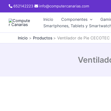
Ir
652142223
info@computercanarias.com
al
contenido
Inicio
Componentes
Gami
Smartphones, Tablets y Smartwatc
Inicio
Productos
Ventilador de Pie CECOTEC 
Ventilad