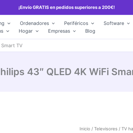
¡Envío GRATIS en pedidos superiores a 200€!
ng
Ordenadores
Periféricos
Software
hs
Hogar
Empresas
Blog
i Smart TV
hilips 43″ QLED 4K WiFi Sma
Inicio
/
Televisores
/
TV ha