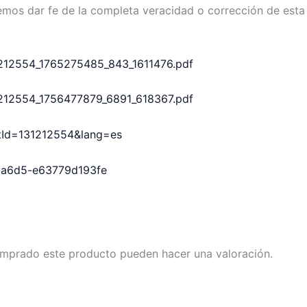
emos dar fe de la completa veracidad o corrección de esta
31212554_1765275485_843_1611476.pdf
31212554_1756477879_6891_618367.pdf
uctId=131212554&lang=es
05-a6d5-e63779d193fe
omprado este producto pueden hacer una valoración.