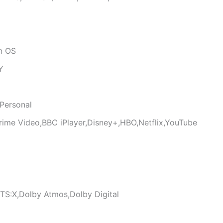
n OS
Y
Personal
me Video,BBC iPlayer,Disney+,HBO,Netflix,YouTube
S:X,Dolby Atmos,Dolby Digital