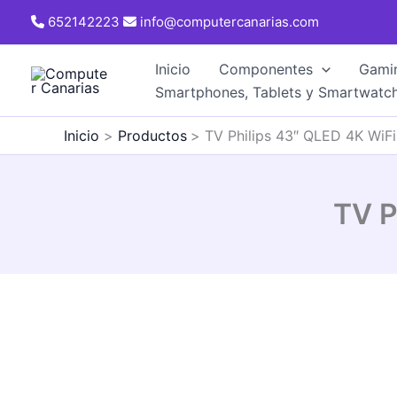
Ir
652142223
info@computercanarias.com
al
contenido
Inicio
Componentes
Gami
Smartphones, Tablets y Smartwatc
Inicio
Productos
TV Philips 43″ QLED 4K WiF
TV P