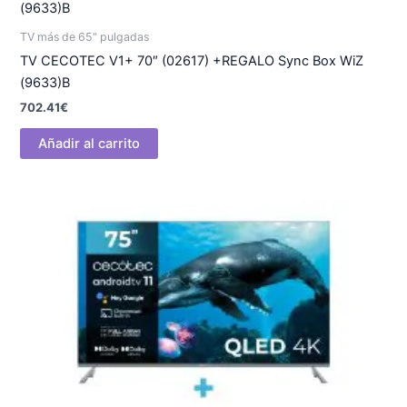
TV más de 65" pulgadas
TV CECOTEC V1+ 70″ (02617) +REGALO Sync Box WiZ
(9633)B
702.41
€
Añadir al carrito