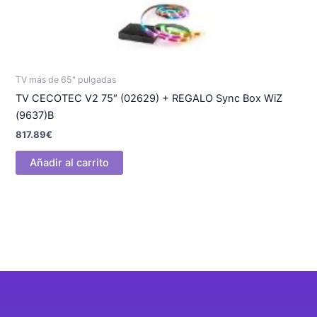
TV más de 65" pulgadas
TV CECOTEC V2 75″ (02629) + REGALO Sync Box WiZ
(9637)B
817.89
€
Añadir al carrito