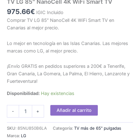
TV LG 85″ NanoCell 4K WiFi Smart TV
975.66
€
IGIC Incluido
Comprar TV LG 85″ NanoCell 4K WiFi Smart TV en
Canarias al mejor precio.
Lo mejor en tecnología en las Islas Canarias. Las mejores
marcas como LG, al mejor precio.
¡Envío GRATIS en pedidos superiores a 200€ a Tenerife,
Gran Canaria, La Gomera, La Palma, El Hierro, Lanzarote y
Fuerteventura!
Disponibilidad:
Hay existencias
TV
Añadir al carrito
-
+
LG
85"
NanoCell
SKU:
85NU850B6LA
Categoría:
TV más de 65" pulgadas
4K
Marca:
LG
WiFi