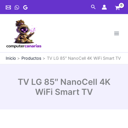
Ir
NanoCell
Buscar
al
4K
contenido
WiFi
Smart
TV
cantidad
Inicio
Productos
TV LG 85″ NanoCell 4K WiFi Smart TV
TV LG 85″ NanoCell 4K
WiFi Smart TV