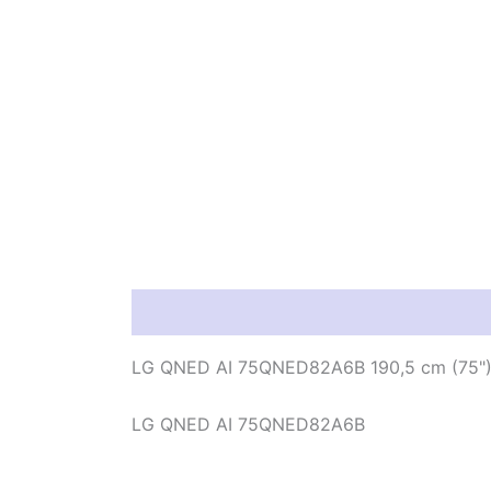
Información del producto
Característic
LG QNED AI 75QNED82A6B 190,5 cm (75") 
LG QNED AI 75QNED82A6B