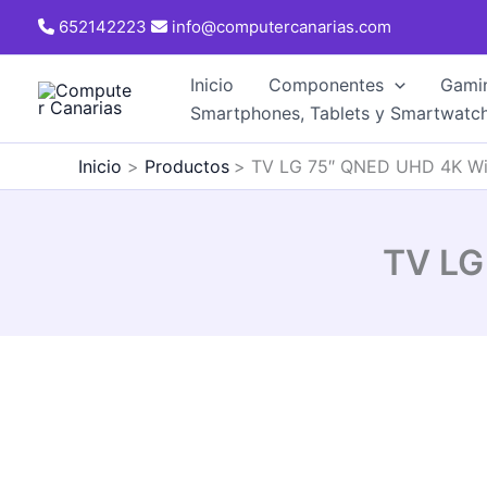
Ir
652142223
info@computercanarias.com
al
contenido
Inicio
Componentes
Gami
Smartphones, Tablets y Smartwatc
Inicio
Productos
TV LG 75″ QNED UHD 4K Wi
TV LG