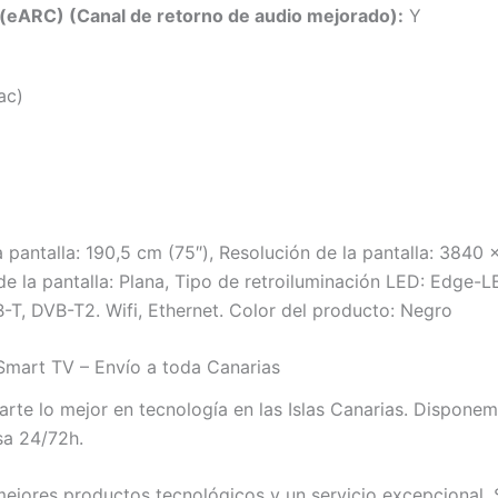
(eARC) (Canal de retorno de audio mejorado):
Y
ac)
ntalla: 190,5 cm (75″), Resolución de la pantalla: 3840 x
e la pantalla: Plana, Tipo de retroiluminación LED: Edge-L
B-T, DVB-T2. Wifi, Ethernet. Color del producto: Negro
art TV – Envío a toda Canarias
te lo mejor en tecnología en las Islas Canarias. Dispon
sa 24/72h.
jores productos tecnológicos y un servicio excepcional. 