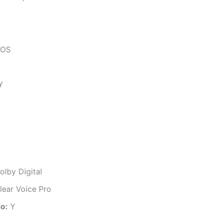
OS
Y
lby Digital
lear Voice Pro
o:
Y