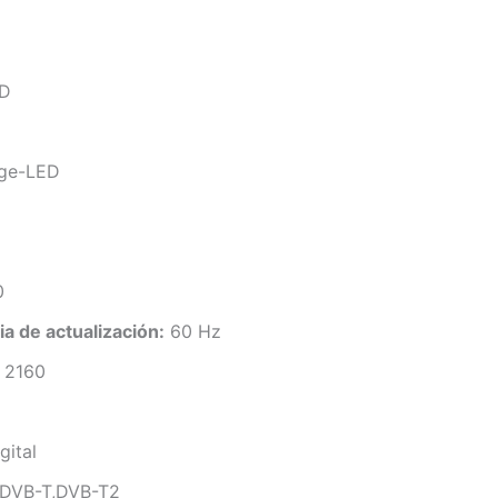
D
ge-LED
0
a de actualización:
60 Hz
 2160
gital
DVB-T,DVB-T2