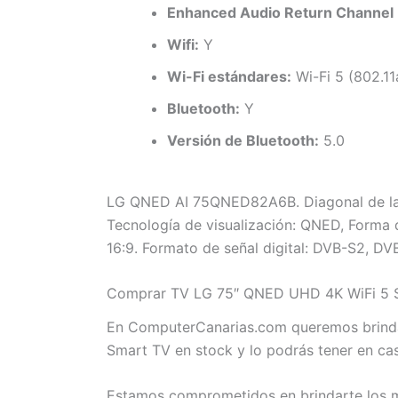
Enhanced Audio Return Channel 
Wifi:
Y
Wi-Fi estándares:
Wi-Fi 5 (802.11
Bluetooth:
Y
Versión de Bluetooth:
5.0
LG QNED AI 75QNED82A6B. Diagonal de la pa
Tecnología de visualización: QNED, Forma d
16:9. Formato de señal digital: DVB-S2, DV
Comprar TV LG 75″ QNED UHD 4K WiFi 5 Sm
En ComputerCanarias.com queremos brindar
Smart TV en stock y lo podrás tener en ca
Estamos comprometidos en brindarte los me