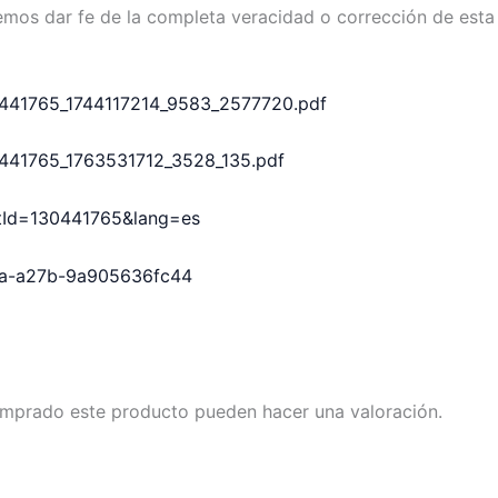
emos dar fe de la completa veracidad o corrección de esta
30441765_1744117214_9583_2577720.pdf
30441765_1763531712_3528_135.pdf
uctId=130441765&lang=es
2ea-a27b-9a905636fc44
omprado este producto pueden hacer una valoración.