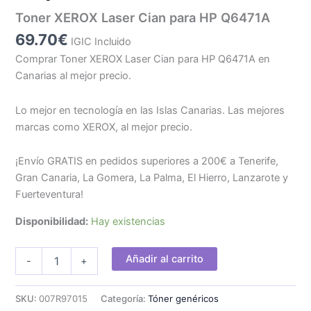
Toner XEROX Laser Cian para HP Q6471A
69.70
€
IGIC Incluido
Comprar Toner XEROX Laser Cian para HP Q6471A en
Canarias al mejor precio.
Lo mejor en tecnología en las Islas Canarias. Las mejores
marcas como XEROX, al mejor precio.
¡Envío GRATIS en pedidos superiores a 200€ a Tenerife,
Gran Canaria, La Gomera, La Palma, El Hierro, Lanzarote y
Fuerteventura!
Disponibilidad:
Hay existencias
Toner
Añadir al carrito
-
+
XEROX
Laser
Cian
SKU:
007R97015
Categoría:
Tóner genéricos
para