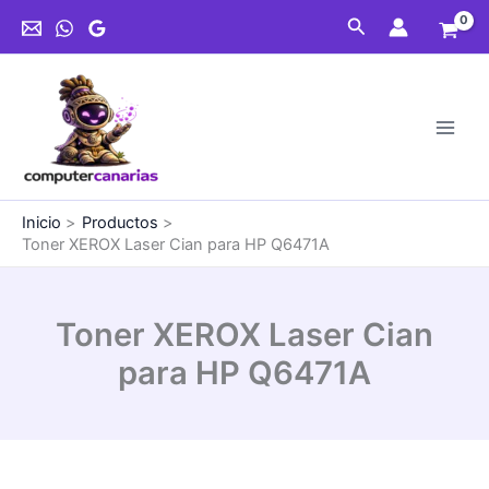
Ir
Cian
Buscar
al
para
contenido
HP
Q6471A
cantidad
Inicio
Productos
Toner XEROX Laser Cian para HP Q6471A
Toner XEROX Laser Cian
para HP Q6471A