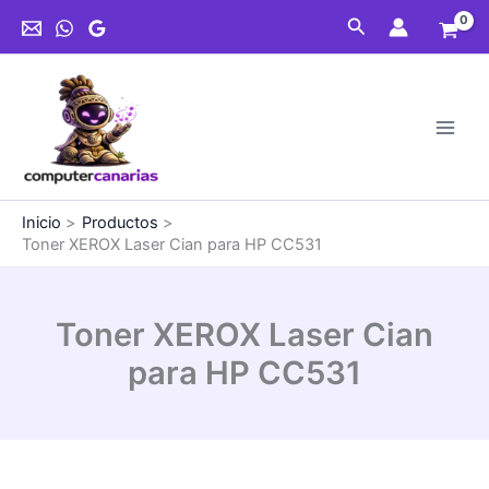
Ir
Cian
Buscar
al
para
contenido
HP
CC531
cantidad
Inicio
Productos
Toner XEROX Laser Cian para HP CC531
Toner XEROX Laser Cian
para HP CC531