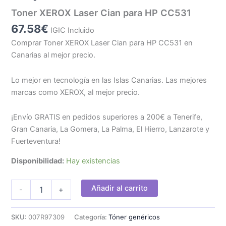
Toner XEROX Laser Cian para HP CC531
67.58
€
IGIC Incluido
Comprar Toner XEROX Laser Cian para HP CC531 en
Canarias al mejor precio.
Lo mejor en tecnología en las Islas Canarias. Las mejores
marcas como XEROX, al mejor precio.
¡Envío GRATIS en pedidos superiores a 200€ a Tenerife,
Gran Canaria, La Gomera, La Palma, El Hierro, Lanzarote y
Fuerteventura!
Disponibilidad:
Hay existencias
Toner
Añadir al carrito
-
+
XEROX
Laser
Cian
SKU:
007R97309
Categoría:
Tóner genéricos
para