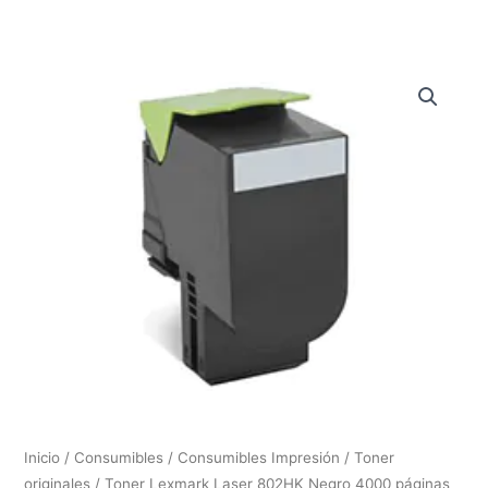
Inicio
/
Consumibles
/
Consumibles Impresión
/
Toner
originales
/ Toner Lexmark Laser 802HK Negro 4000 páginas