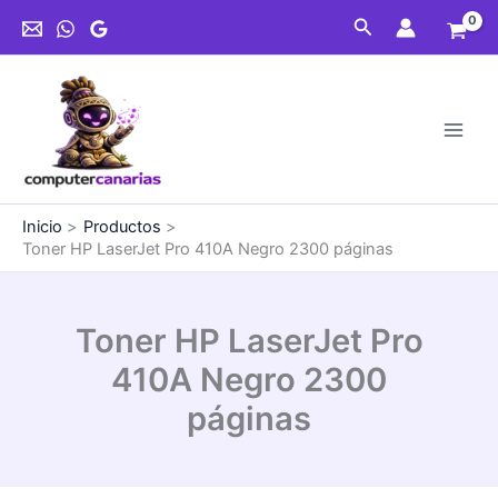
Ir
Pro
Buscar
al
410A
contenido
Negro
2300
páginas
cantidad
Inicio
Productos
Toner HP LaserJet Pro 410A Negro 2300 páginas
Toner HP LaserJet Pro
410A Negro 2300
páginas