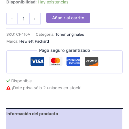
Disponibilidad:
Hay existencias
Toner
Añadir al carrito
-
+
HP
LaserJet
Pro
SKU:
CF410A
Categoría:
Toner originales
410A
Marca:
Hewlett Packard
Negro
2300
Pago seguro garantizado
páginas
cantidad
Disponible
¡Date prisa sólo 2 uniades en stock!
Información del producto
Características técnicas