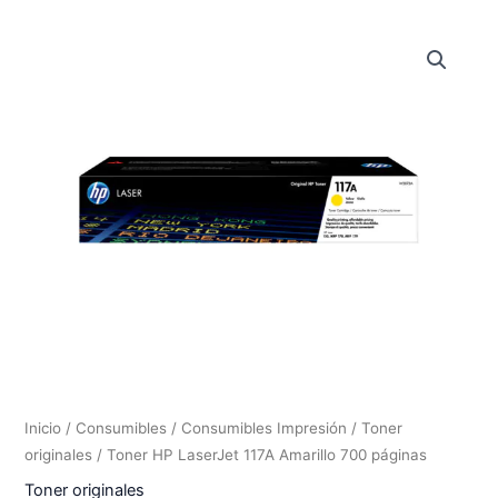
Inicio
/
Consumibles
/
Consumibles Impresión
/
Toner
originales
/ Toner HP LaserJet 117A Amarillo 700 páginas
Toner originales