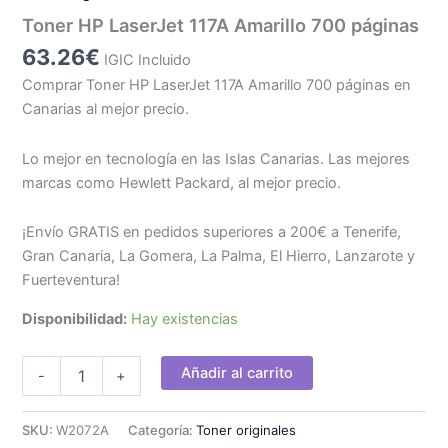
Toner HP LaserJet 117A Amarillo 700 páginas
63.26
€
IGIC Incluido
Comprar Toner HP LaserJet 117A Amarillo 700 páginas en
Canarias al mejor precio.
Lo mejor en tecnología en las Islas Canarias. Las mejores
marcas como Hewlett Packard, al mejor precio.
¡Envío GRATIS en pedidos superiores a 200€ a Tenerife,
Gran Canaria, La Gomera, La Palma, El Hierro, Lanzarote y
Fuerteventura!
Disponibilidad:
Hay existencias
Toner
Añadir al carrito
-
+
HP
LaserJet
117A
SKU:
W2072A
Categoría:
Toner originales
Amarillo