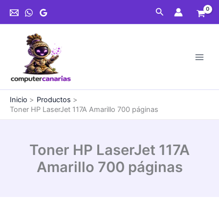
Ir
117A
Buscar
al
Amarillo
contenido
700
páginas
cantidad
Inicio
Productos
Toner HP LaserJet 117A Amarillo 700 páginas
Toner HP LaserJet 117A
Amarillo 700 páginas