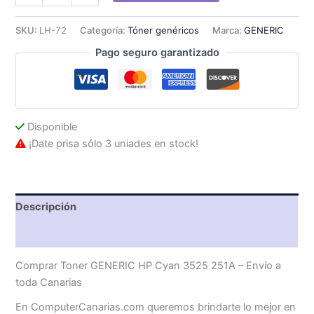
HP
Cyan
SKU:
LH-72
Categoría:
Tóner genéricos
Marca:
GENERIC
3525
Pago seguro garantizado
251A
cantidad
Disponible
¡Date prisa sólo 3 uniades en stock!
Descripción
Valoraciones (0)
Comprar Toner GENERIC HP Cyan 3525 251A – Envío a
toda Canarias
En ComputerCanarias.com queremos brindarte lo mejor en