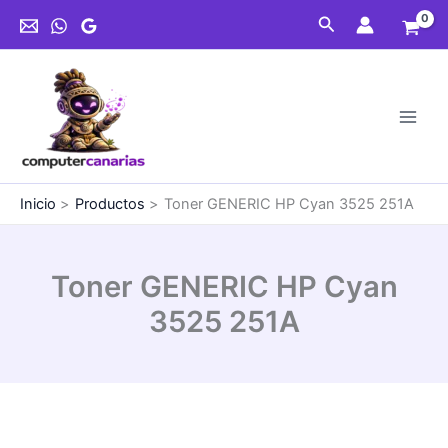
Ir
Cyan
Buscar
al
3525
contenido
251A
cantidad
Inicio
Productos
Toner GENERIC HP Cyan 3525 251A
Toner GENERIC HP Cyan
3525 251A