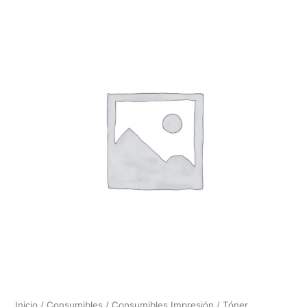
Inicio
/
Consumibles
/
Consumibles Impresión
/
Tóner