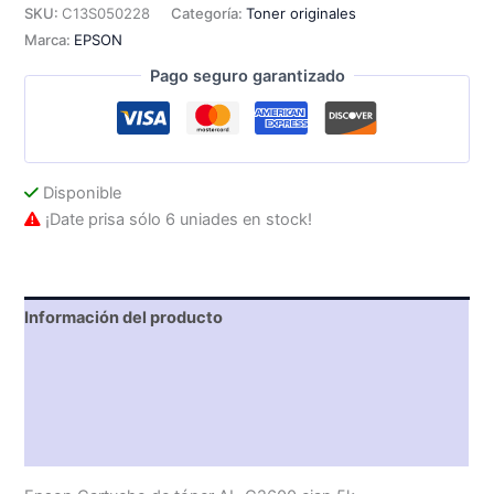
C2600
SKU:
C13S050228
Categoría:
Toner originales
Cian
Marca:
EPSON
5000
pág
Pago seguro garantizado
cantidad
Disponible
¡Date prisa sólo 6 uniades en stock!
Información del producto
Características técnicas
Descripción
Valoraciones (0)