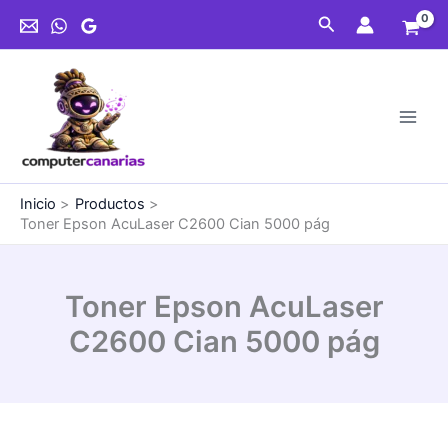
Ir
C2600
Buscar
al
Cian
contenido
5000
pág
cantidad
Inicio
Productos
Toner Epson AcuLaser C2600 Cian 5000 pág
Toner Epson AcuLaser
C2600 Cian 5000 pág