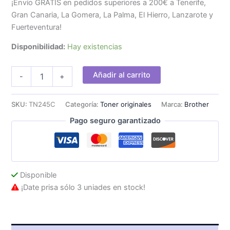
¡Envío GRATIS en pedidos superiores a 200€ a Tenerife,
Gran Canaria, La Gomera, La Palma, El Hierro, Lanzarote y
Fuerteventura!
Disponibilidad:
Hay existencias
Toner
Añadir al carrito
-
+
Brother
Impresión
LED
SKU:
TN245C
Categoría:
Toner originales
Marca:
Brother
Cian
Pago seguro garantizado
2200
páginas
cantidad
Disponible
¡Date prisa sólo 3 uniades en stock!