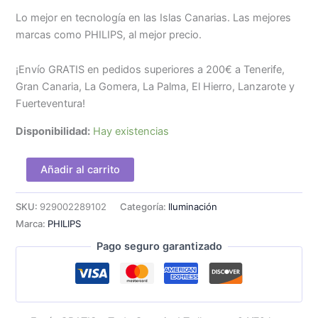
Lo mejor en tecnología en las Islas Canarias. Las mejores
marcas como PHILIPS, al mejor precio.
¡Envío GRATIS en pedidos superiores a 200€ a Tenerife,
Gran Canaria, La Gomera, La Palma, El Hierro, Lanzarote y
Fuerteventura!
Disponibilidad:
Hay existencias
Tira
Añadir al carrito
de
Luz
Philips
SKU:
929002289102
Categoría:
Iluminación
Hue
Marca:
PHILIPS
Exterior
Pago seguro garantizado
5m
cantidad