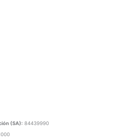
ión (SA):
84439990
1000