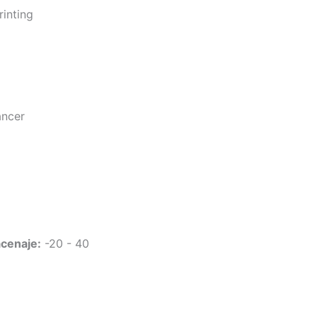
rinting
ancer
acenaje:
-20 - 40