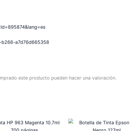
uctId=895874&lang=es
1b-b266-a7d76d665358
omprado este producto pueden hacer una valoración.