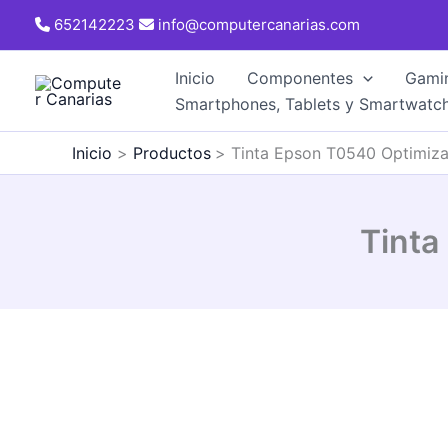
Ir
652142223
info@computercanarias.com
al
contenido
Inicio
Componentes
Gami
Smartphones, Tablets y Smartwatc
Inicio
Productos
Tinta Epson T0540 Optimizad
Tinta