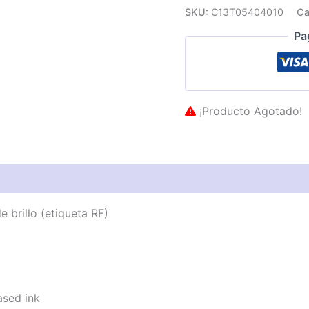
SKU:
C13T05404010
Ca
Pa
¡Producto Agotado!
as técnicas
Descripción
Valoraciones (0)
brillo (etiqueta RF)
sed ink