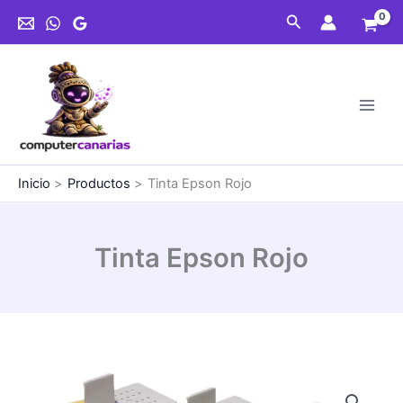
Ir
cantidad
Buscar
al
contenido
Inicio
Productos
Tinta Epson Rojo
Tinta Epson Rojo