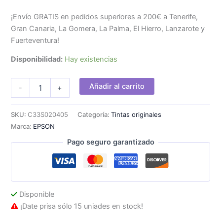
¡Envío GRATIS en pedidos superiores a 200€ a Tenerife,
Gran Canaria, La Gomera, La Palma, El Hierro, Lanzarote y
Fuerteventura!
Disponibilidad:
Hay existencias
Tinta
Añadir al carrito
-
+
Epson
Rojo
cantidad
SKU:
C33S020405
Categoría:
Tintas originales
Marca:
EPSON
Pago seguro garantizado
Disponible
¡Date prisa sólo 15 uniades en stock!