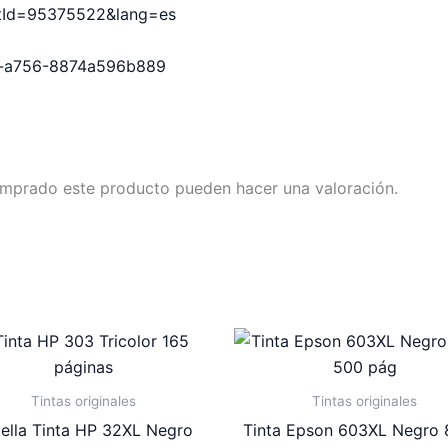
uctId=95375522&lang=es
56-a756-8874a596b889
omprado este producto pueden hacer una valoración.
Tintas originales
Tintas originales
ella Tinta HP 32XL Negro
Tinta Epson 603XL Negro 