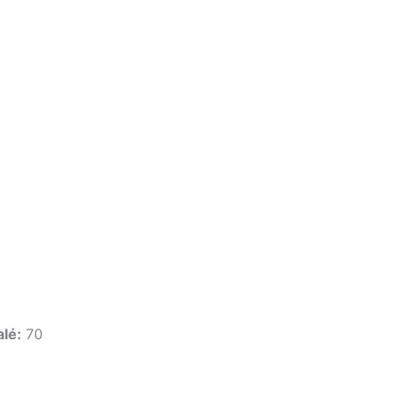
lé:
70
0