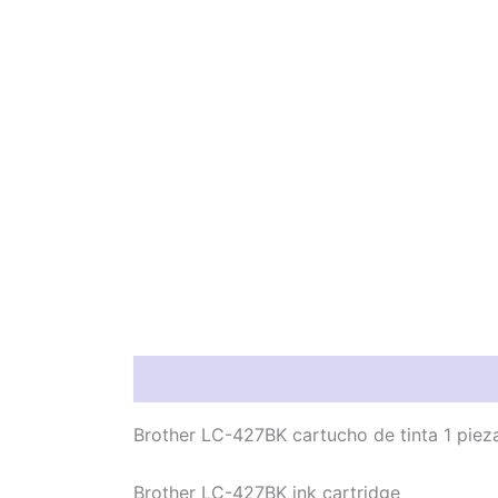
Información del producto
Característic
Brother LC-427BK cartucho de tinta 1 piez
Brother LC-427BK ink cartridge