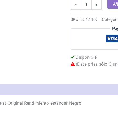
Tinta
Añ
-
+
Brother
Negro
3000
SKU:
LC427BK
Categorí
páginas
cantidad
Pa
Disponible
¡Date prisa sólo 3 un
as técnicas
Descripción
Valoraciones (0)
a(s) Original Rendimiento estándar Negro