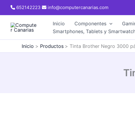
Ir
652142223
info@computercanarias.com
al
contenido
Inicio
Componentes
Gami
Smartphones, Tablets y Smartwatc
Inicio
Productos
Tinta Brother Negro 3000 p
Ti