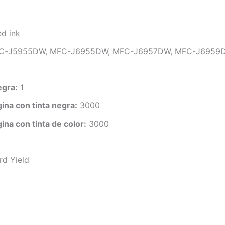
d ink
C-J5955DW, MFC-J6955DW, MFC-J6957DW, MFC-J6959
egra:
1
na con tinta negra:
3000
na con tinta de color:
3000
d Yield