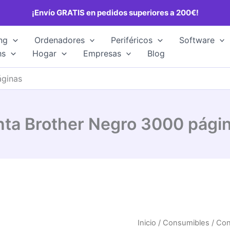
¡Envío GRATIS en pedidos superiores a 200€!
ng
Ordenadores
Periféricos
Software
hs
Hogar
Empresas
Blog
áginas
nta Brother Negro 3000 pági
Inicio
/
Consumibles
/
Con