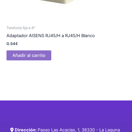
Telefonía fija e IP
Adaptador AISENS RJ45/H a RJ45/H Blanco
0.54
€
Añadir al carrito
Dirección:
Paseo Las Acacias, 1, 38330 - La Laguna