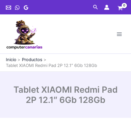
Ir
Pad
Buscar
al
2P
contenido
12.1"
6Gb
128Gb
cantidad
Inicio
Productos
Tablet XIAOMI Redmi Pad 2P 12.1″ 6Gb 128Gb
Tablet XIAOMI Redmi Pad
2P 12.1″ 6Gb 128Gb