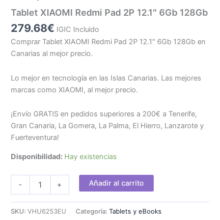
Tablet XIAOMI Redmi Pad 2P 12.1″ 6Gb 128Gb
279.68
€
IGIC Incluido
Comprar Tablet XIAOMI Redmi Pad 2P 12.1″ 6Gb 128Gb en
Canarias al mejor precio.
Lo mejor en tecnología en las Islas Canarias. Las mejores
marcas como XIAOMI, al mejor precio.
¡Envío GRATIS en pedidos superiores a 200€ a Tenerife,
Gran Canaria, La Gomera, La Palma, El Hierro, Lanzarote y
Fuerteventura!
Disponibilidad:
Hay existencias
Tablet
Añadir al carrito
-
+
XIAOMI
Redmi
Pad
SKU:
VHU6253EU
Categoría:
Tablets y eBooks
2P