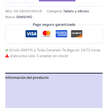
Samsung
Tab
S8+
SKU:
SM-X800NZSAEUB
Categoría:
Tablets y eBooks
12.4"
Marca:
SAMSUNG
8Gb
128Gb
Pago seguro garantizado
Plata
cantidad
¡Envío GRATIS a Toda Canarias! Te llega en 24/72 horas
¡Date prisa sólo 3 uniades en stock!
Información del producto
Características técnicas
Descripción
Valoraciones (0)