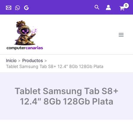
Ir
S8+
Buscar
al
12.4"
contenido
8Gb
128Gb
Plata
cantidad
Inicio
Productos
Tablet Samsung Tab S8+ 12.4″ 8Gb 128Gb Plata
Tablet Samsung Tab S8+
12.4″ 8Gb 128Gb Plata