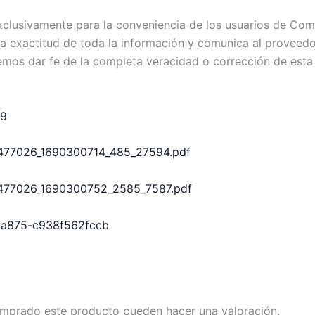
exclusivamente para la conveniencia de los usuarios de C
exactitud de toda la información y comunica al proveedor c
emos dar fe de la completa veracidad o corrección de esta
99
113477026_1690300714_485_27594.pdf
113477026_1690300752_2585_7587.pdf
2-a875-c938f562fccb
omprado este producto pueden hacer una valoración.