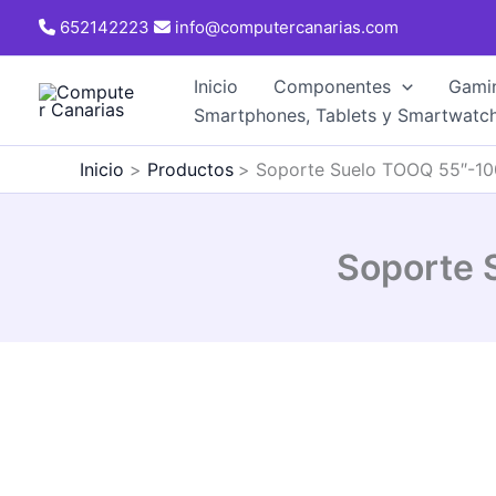
Ir
652142223
info@computercanarias.com
al
contenido
Inicio
Componentes
Gami
Smartphones, Tablets y Smartwatc
Inicio
Productos
Soporte Suelo TOOQ 55″-100
Soporte 