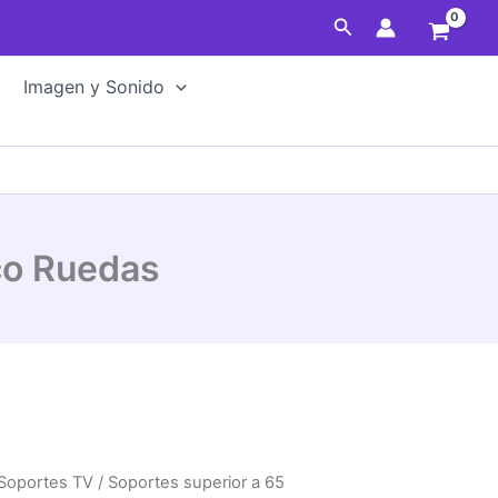
55"-100"
Buscar
Eléctrico
Ruedas
cantidad
Imagen y Sonido
co Ruedas
Soportes TV
/
Soportes superior a 65