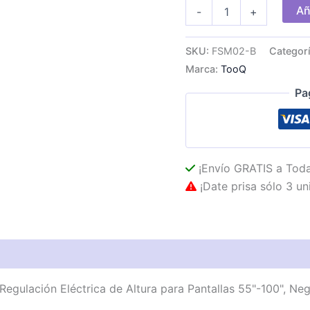
Soporte
Añ
-
+
Suelo
TOOQ
55"-100"
SKU:
FSM02-B
Categor
Eléctrico
Marca:
TooQ
Ruedas
cantidad
Pa
¡Envío GRATIS a Toda
¡Date prisa sólo 3 un
as técnicas
Descripción
Valoraciones (0)
gulación Eléctrica de Altura para Pantallas 55"-100", Ne