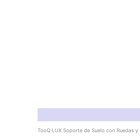
Información del producto
Característic
TooQ LUX Soporte de Suelo con Ruedas y Re