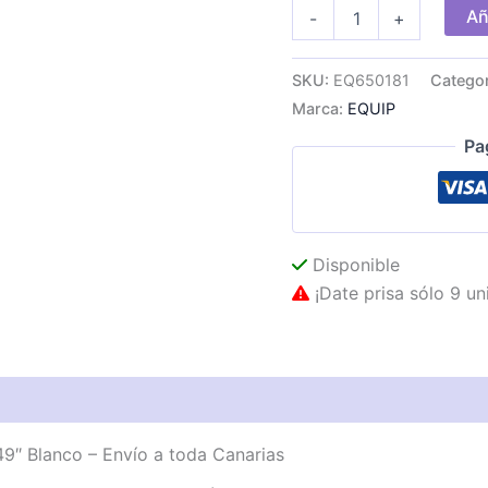
Soporte
Añ
-
+
Mesa
EQUIP
1Brazo
SKU:
EQ650181
Catego
17"-49"
Marca:
EQUIP
Blanco
cantidad
Pa
Disponible
¡Date prisa sólo 9 un
″ Blanco – Envío a toda Canarias