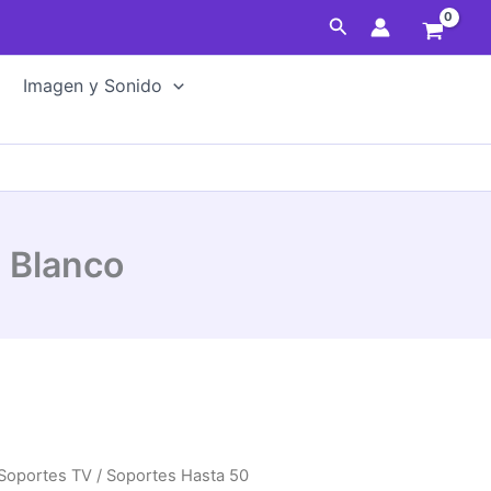
1Brazo
Buscar
17"-49"
Blanco
Imagen y Sonido
cantidad
 Blanco
Soportes TV
/
Soportes Hasta 50