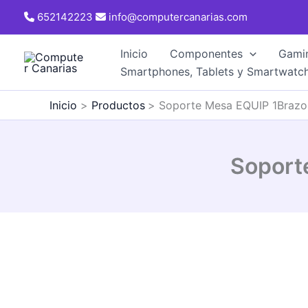
Ir
652142223
info@computercanarias.com
al
contenido
Inicio
Componentes
Gami
Smartphones, Tablets y Smartwatc
Inicio
Productos
Soporte Mesa EQUIP 1Brazo 
Soport