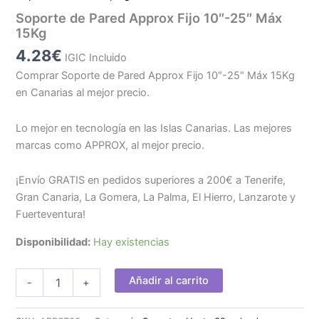
Soporte de Pared Approx Fijo 10″-25″ Máx
15Kg
4.28
€
IGIC Incluido
Comprar Soporte de Pared Approx Fijo 10″-25″ Máx 15Kg
en Canarias al mejor precio.
Lo mejor en tecnología en las Islas Canarias. Las mejores
marcas como APPROX, al mejor precio.
¡Envío GRATIS en pedidos superiores a 200€ a Tenerife,
Gran Canaria, La Gomera, La Palma, El Hierro, Lanzarote y
Fuerteventura!
Disponibilidad:
Hay existencias
Soporte
Añadir al carrito
-
+
de
Pared
Approx