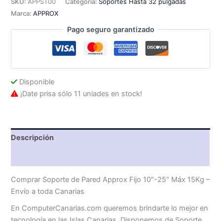
SKU:
APPST00
Categoría:
Soportes Hasta 32 pulgadas
Fijo
Marca:
APPROX
10"-25"
Máx
Pago seguro garantizado
15Kg
cantidad
Disponible
¡Date prisa sólo 11 uniades en stock!
Descripción
Valoraciones (0)
Comprar Soporte de Pared Approx Fijo 10″-25″ Máx 15Kg –
Envío a toda Canarias
En ComputerCanarias.com queremos brindarte lo mejor en
tecnología en las Islas Canarias. Disponemos de Soporte