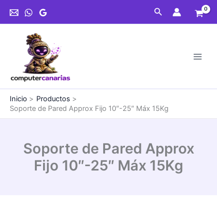
Ir
Approx
Buscar
al
Fijo
contenido
10"-25"
Máx
15Kg
cantidad
Inicio
Productos
Soporte de Pared Approx Fijo 10″-25″ Máx 15Kg
Soporte de Pared Approx
Fijo 10″-25″ Máx 15Kg