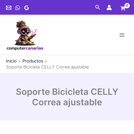
Ir
Correa
Buscar
al
ajustable
contenido
cantidad
Inicio
Productos
Soporte Bicicleta CELLY Correa ajustable
Soporte Bicicleta CELLY
Correa ajustable