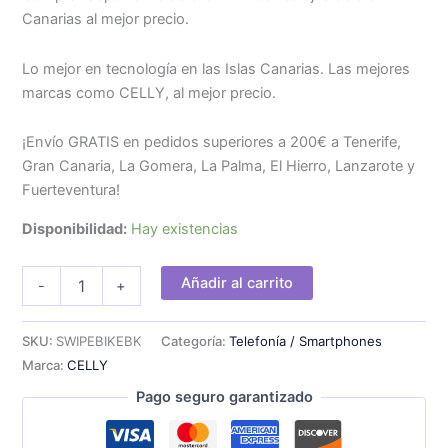
Canarias al mejor precio.
Lo mejor en tecnología en las Islas Canarias. Las mejores
marcas como CELLY, al mejor precio.
¡Envío GRATIS en pedidos superiores a 200€ a Tenerife,
Gran Canaria, La Gomera, La Palma, El Hierro, Lanzarote y
Fuerteventura!
Disponibilidad:
Hay existencias
Soporte
Añadir al carrito
-
+
Bicicleta
CELLY
Correa
SKU:
SWIPEBIKEBK
Categoría:
Telefonía / Smartphones
ajustable
Marca:
CELLY
cantidad
Pago seguro garantizado