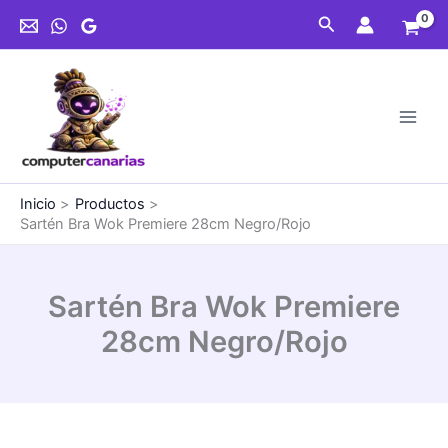
Ir
Premiere
Buscar
al
28cm
contenido
Negro/Rojo
cantidad
Inicio
Productos
Sartén Bra Wok Premiere 28cm Negro/Rojo
Sartén Bra Wok Premiere
28cm Negro/Rojo