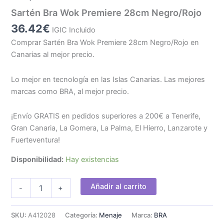
Sartén Bra Wok Premiere 28cm Negro/Rojo
36.42
€
IGIC Incluido
Comprar Sartén Bra Wok Premiere 28cm Negro/Rojo en
Canarias al mejor precio.
Lo mejor en tecnología en las Islas Canarias. Las mejores
marcas como BRA, al mejor precio.
¡Envío GRATIS en pedidos superiores a 200€ a Tenerife,
Gran Canaria, La Gomera, La Palma, El Hierro, Lanzarote y
Fuerteventura!
Disponibilidad:
Hay existencias
Sartén
Añadir al carrito
-
+
Bra
Wok
Premiere
SKU:
A412028
Categoría:
Menaje
Marca:
BRA
28cm