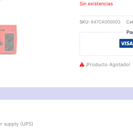
Sin existencias
SKU:
647CA000003
Cat
Pa
¡Producto Agotado!
as técnicas
Descripción
Valoraciones (0)
r supply (UPS)