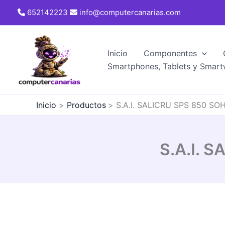
Ir
652142223
info@computercanarias.com
al
contenido
Inicio
Componentes
Smartphones, Tablets y Smart
Inicio
Productos
S.A.I. SALICRU SPS 850 S
S.A.I. 