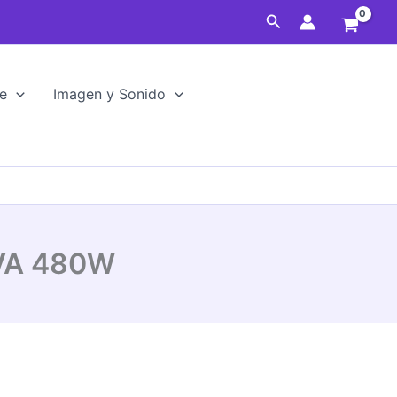
Buscar
e
Imagen y Sonido
0VA 480W