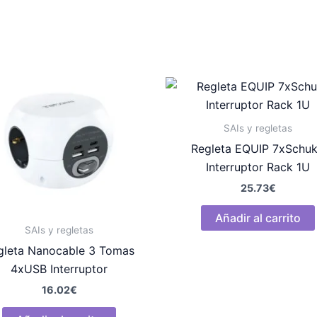
SAIs y regletas
Regleta EQUIP 7xSchu
Interruptor Rack 1U
25.73
€
Añadir al carrito
SAIs y regletas
gleta Nanocable 3 Tomas
4xUSB Interruptor
16.02
€