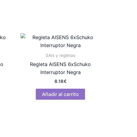
SAIs y regletas
ko
Regleta AISENS 6xSchuko
Interruptor Negra
8.18
€
Añadir al carrito