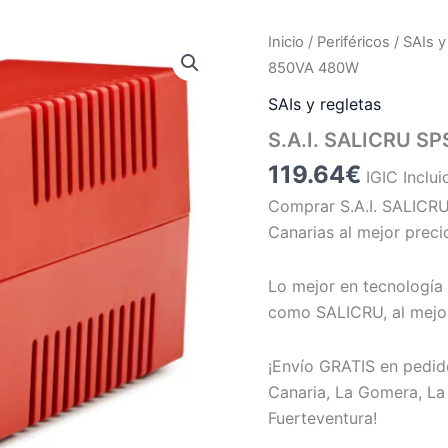
Inicio
/
Periféricos
/
SAIs y
850VA 480W
SAIs y regletas
S.A.I. SALICRU 
119.64
€
IGIC Inclui
Comprar S.A.I. SALIC
Canarias al mejor preci
Lo mejor en tecnología 
como SALICRU, al mejor
¡Envío GRATIS en pedid
Canaria, La Gomera, La 
Fuerteventura!