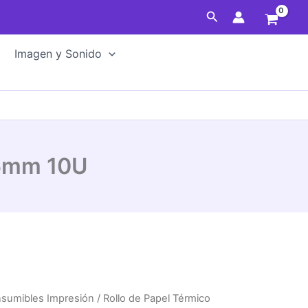
Térmico
Buscar
Approx
57x55mm
Imagen y Sonido
10U
cantidad
55mm 10U
sumibles Impresión
/ Rollo de Papel Térmico