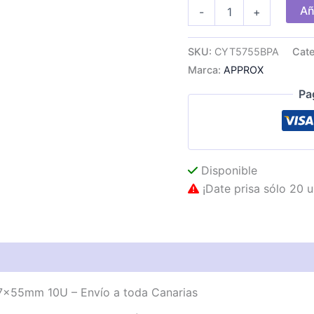
Rollo
Añ
-
+
de
Papel
Térmico
SKU:
CYT5755BPA
Cate
Approx
Marca:
APPROX
57x55mm
10U
Pa
cantidad
Disponible
¡Date prisa sólo 20 u
7x55mm 10U – Envío a toda Canarias