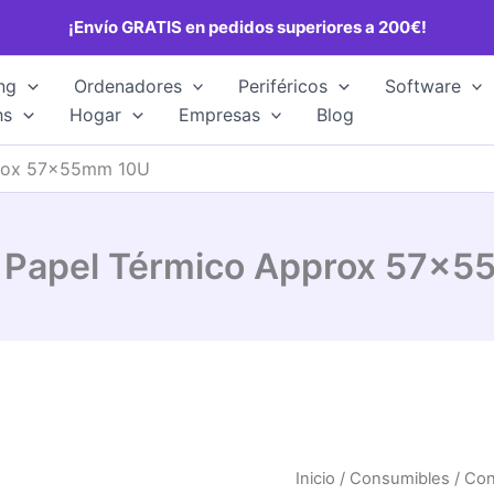
¡Envío GRATIS en pedidos superiores a 200€!
ng
Ordenadores
Periféricos
Software
hs
Hogar
Empresas
Blog
prox 57x55mm 10U
e Papel Térmico Approx 57x
Inicio
/
Consumibles
/
Con