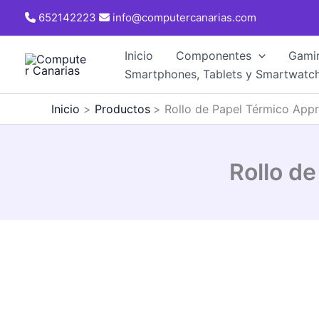
Ir
652142223
info@computercanarias.com
al
contenido
Inicio
Componentes
Gami
Smartphones, Tablets y Smartwatc
Inicio
Productos
Rollo de Papel Térmico Ap
Rollo d