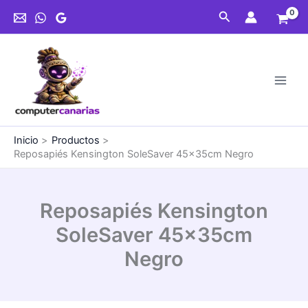
Ir
45x35cm
Buscar
al
Negro
contenido
cantidad
Inicio
Productos
Reposapiés Kensington SoleSaver 45x35cm Negro
Reposapiés Kensington
SoleSaver 45x35cm
Negro