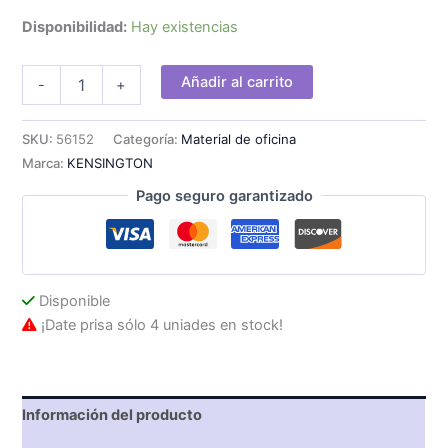
Disponibilidad:
Hay existencias
Reposapiés
Añadir al carrito
-
+
Kensington
SoleSaver
45x35cm
SKU:
56152
Categoría:
Material de oficina
Negro
Marca:
KENSINGTON
cantidad
Pago seguro garantizado
Disponible
¡Date prisa sólo 4 uniades en stock!
Información del producto