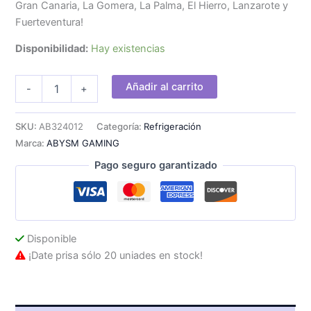
Gran Canaria, La Gomera, La Palma, El Hierro, Lanzarote y
Fuerteventura!
Disponibilidad:
Hay existencias
Ref.
Añadir al carrito
-
+
Liq.
ABYSM
Oceanic
SKU:
AB324012
Categoría:
Refrigeración
LCD
Marca:
ABYSM GAMING
AIO
240
Pago seguro garantizado
Blanco
cantidad
Disponible
¡Date prisa sólo 20 uniades en stock!