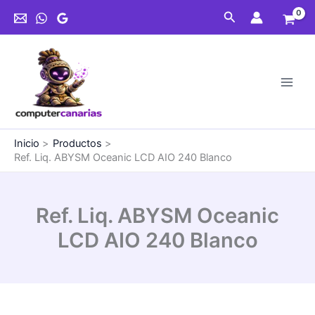
Ir
Oceanic
Buscar
al
LCD
contenido
AIO
240
Blanco
cantidad
Inicio
Productos
Ref. Liq. ABYSM Oceanic LCD AIO 240 Blanco
Ref. Liq. ABYSM Oceanic
LCD AIO 240 Blanco