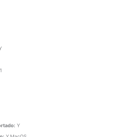
Y
1
rtado:
Y
o:
Y,MacOS