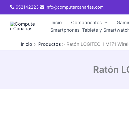
Ir
652142223
info@computercanarias.com
al
contenido
Inicio
Componentes
Gami
Smartphones, Tablets y Smartwatc
Inicio
Productos
Ratón LOGITECH M171 Wirel
Ratón L