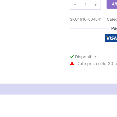
Ratón
Añ
-
+
LOGITECH
M171
Wireless
SKU:
910-004641
Categ
1000dpi
Rojo
Pa
cantidad
Disponible
¡Date prisa sólo 20 u
as técnicas
Descripción
Valoraciones (0)