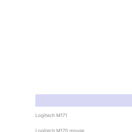
Información del producto
Característic
Logitech M171
Logitech M170 mouse