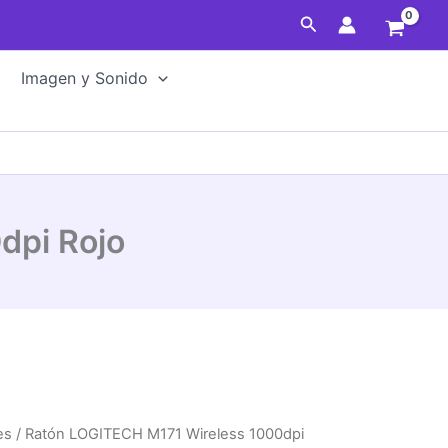
Wireless
Buscar
1000dpi
Rojo
Imagen y Sonido
cantidad
dpi Rojo
es
/ Ratón LOGITECH M171 Wireless 1000dpi