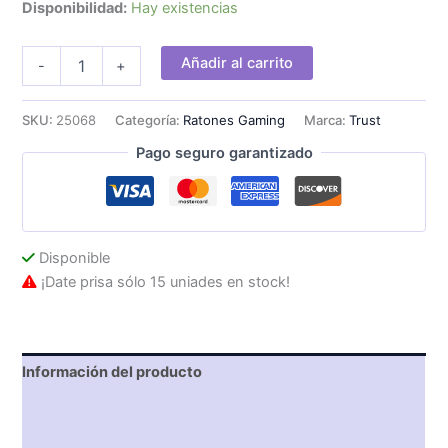
Disponibilidad:
Hay existencias
Ratón
Añadir al carrito
-
+
Gaming
Trust
GXT
SKU:
25068
Categoría:
Ratones Gaming
Marca:
Trust
109
Pago seguro garantizado
Felox
RGB
Rosa
cantidad
Disponible
¡Date prisa sólo 15 uniades en stock!
Información del producto
Características técnicas