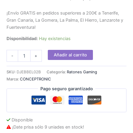
¡Envío GRATIS en pedidos superiores a 200€ a Tenerife,
Gran Canaria, La Gomera, La Palma, El Hierro, Lanzarote y
Fuerteventura!
Disponibilidad:
Hay existencias
Ratón
Añadir al carrito
-
+
Gaming
CONCEPTRONIC
USB-
SKU:
DJEBBEL02B
Categoría:
Ratones Gaming
A
Marca:
CONCEPTRONIC
4000dpi
cantidad
Pago seguro garantizado
Disponible
¡Date prisa sólo 9 uniades en stock!