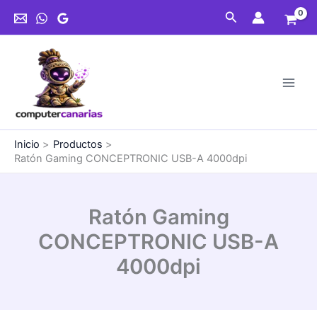
Ir
USB-
Buscar
al
A
contenido
4000dpi
cantidad
Inicio
Productos
Ratón Gaming CONCEPTRONIC USB-A 4000dpi
Ratón Gaming
CONCEPTRONIC USB-A
4000dpi