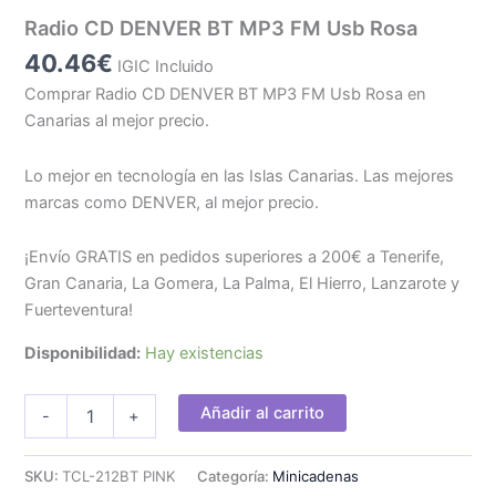
Radio CD DENVER BT MP3 FM Usb Rosa
40.46
€
IGIC Incluido
Comprar Radio CD DENVER BT MP3 FM Usb Rosa en
Canarias al mejor precio.
Lo mejor en tecnología en las Islas Canarias. Las mejores
marcas como DENVER, al mejor precio.
¡Envío GRATIS en pedidos superiores a 200€ a Tenerife,
Gran Canaria, La Gomera, La Palma, El Hierro, Lanzarote y
Fuerteventura!
Disponibilidad:
Hay existencias
Radio
Añadir al carrito
-
+
CD
DENVER
BT
SKU:
TCL-212BT PINK
Categoría:
Minicadenas
MP3