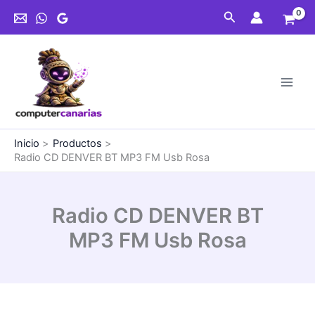
Ir
BT
Buscar
al
MP3
contenido
FM
Usb
Rosa
cantidad
Inicio
Productos
Radio CD DENVER BT MP3 FM Usb Rosa
Radio CD DENVER BT
MP3 FM Usb Rosa