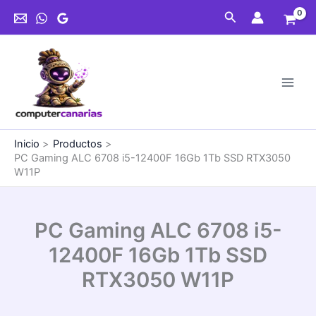
Ir
Buscar
al
contenido
Inicio
Productos
PC Gaming ALC 6708 i5-12400F 16Gb 1Tb SSD RTX3050
W11P
PC Gaming ALC 6708 i5-
12400F 16Gb 1Tb SSD
RTX3050 W11P