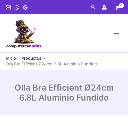
Ir
Ø24cm
Buscar
al
6.8L
contenido
Aluminio
Fundido
cantidad
Inicio
Productos
Olla Bra Efficient Ø24cm 6.8L Aluminio Fundido
Olla Bra Efficient Ø24cm
6.8L Aluminio Fundido