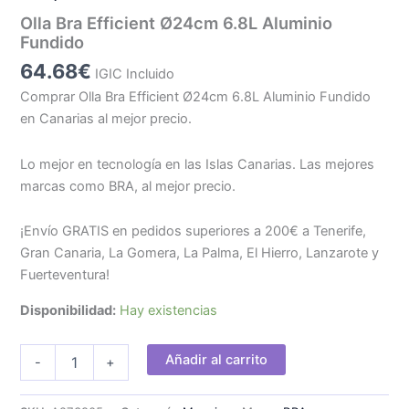
Olla Bra Efficient Ø24cm 6.8L Aluminio
Fundido
64.68
€
IGIC Incluido
Comprar Olla Bra Efficient Ø24cm 6.8L Aluminio Fundido
en Canarias al mejor precio.
Lo mejor en tecnología en las Islas Canarias. Las mejores
marcas como BRA, al mejor precio.
¡Envío GRATIS en pedidos superiores a 200€ a Tenerife,
Gran Canaria, La Gomera, La Palma, El Hierro, Lanzarote y
Fuerteventura!
Disponibilidad:
Hay existencias
Olla
Añadir al carrito
-
+
Bra
Efficient
Ø24cm