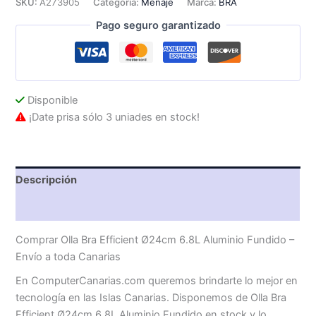
SKU:
A273905
Categoría:
Menaje
Marca:
BRA
6.8L
Pago seguro garantizado
Aluminio
Fundido
cantidad
Disponible
¡Date prisa sólo 3 uniades en stock!
Descripción
Valoraciones (0)
Comprar Olla Bra Efficient Ø24cm 6.8L Aluminio Fundido –
Envío a toda Canarias
En ComputerCanarias.com queremos brindarte lo mejor en
tecnología en las Islas Canarias. Disponemos de Olla Bra
Efficient Ø24cm 6.8L Aluminio Fundido en stock y lo