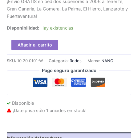
¡Envío GRATIS en pedidos superiores a 200€ a Tenerife,
Gran Canaria, La Gomera, La Palma, El Hierro, Lanzarote y
Fuerteventura!
Disponibilidad:
Hay existencias
Nanocable
Añadir al carrito
RJ45
Cat.5e
UTP
SKU:
10.20.0101-W
Categoría:
Redes
Marca:
NANO
AWG24
Pago seguro garantizado
1m
Blanco
cantidad
Disponible
¡Date prisa sólo 1 uniades en stock!