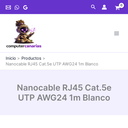
Ir
Cat.5e
Buscar
al
UTP
contenido
AWG24
1m
Blanco
cantidad
Inicio
Productos
Nanocable RJ45 Cat.5e UTP AWG24 1m Blanco
Nanocable RJ45 Cat.5e
UTP AWG24 1m Blanco