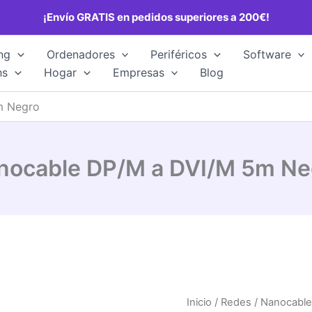
¡Envío GRATIS en pedidos superiores a 200€!
ng
Ordenadores
Periféricos
Software
hs
Hogar
Empresas
Blog
m Negro
nocable DP/M a DVI/M 5m Ne
Inicio
/
Redes
/ Nanocable