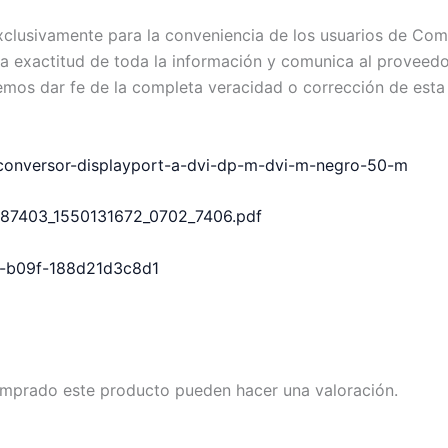
exclusivamente para la conveniencia de los usuarios de C
exactitud de toda la información y comunica al proveedor c
emos dar fe de la completa veracidad o corrección de esta
-conversor-displayport-a-dvi-dp-m-dvi-m-negro-50-m
7787403_1550131672_0702_7406.pdf
a6-b09f-188d21d3c8d1
omprado este producto pueden hacer una valoración.