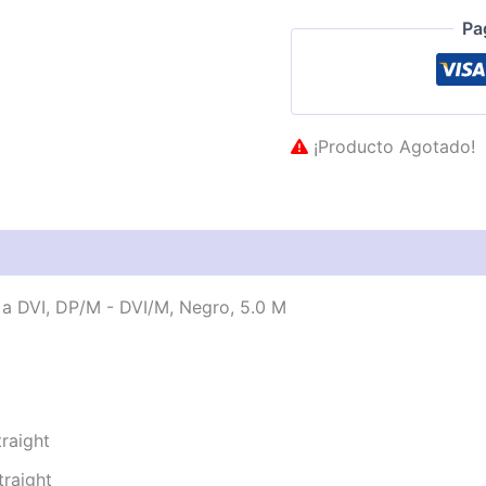
Pa
¡Producto Agotado!
as técnicas
Descripción
Valoraciones (0)
 DVI, DP/M - DVI/M, Negro, 5.0 M
raight
raight