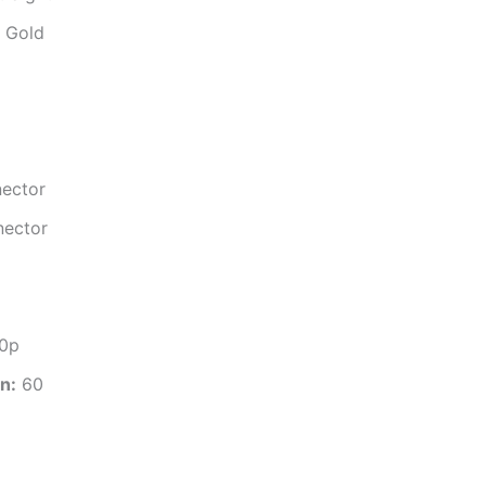
Gold
ector
nector
0p
n:
60