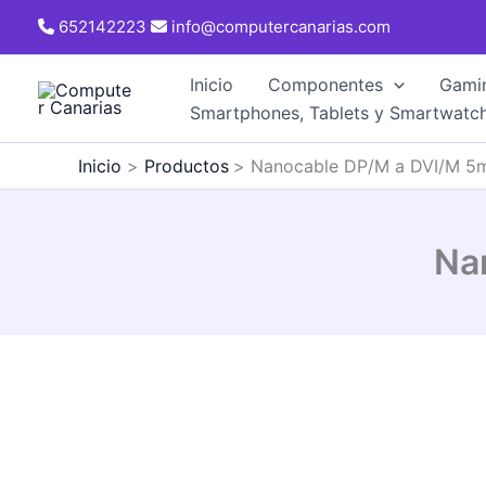
Ir
652142223
info@computercanarias.com
al
contenido
Inicio
Componentes
Gami
Smartphones, Tablets y Smartwatc
Inicio
Productos
Nanocable DP/M a DVI/M 5
Na