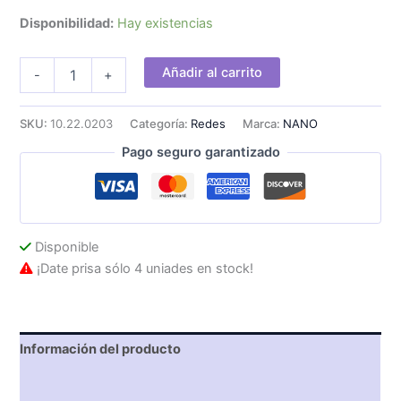
Disponibilidad:
Hay existencias
Nanocable
Añadir al carrito
-
+
C14/M
a
C13/H
SKU:
10.22.0203
Categoría:
Redes
Marca:
NANO
3m
Pago seguro garantizado
Negro
cantidad
Disponible
¡Date prisa sólo 4 uniades en stock!
Información del producto
Características técnicas