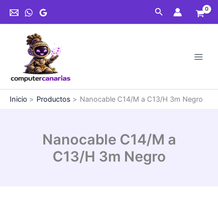
Ir
C13/H
Buscar
al
3m
contenido
Negro
cantidad
Inicio
Productos
Nanocable C14/M a C13/H 3m Negro
Nanocable C14/M a
C13/H 3m Negro