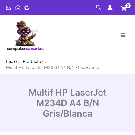
Ir
Buscar
al
contenido
Inicio
Productos
Multif HP LaserJet M234D A4 B/N Gris/Blanca
Multif HP LaserJet
M234D A4 B/N
Gris/Blanca