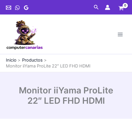
Ir
22"
Buscar
al
LED
contenido
FHD
HDMI
cantidad
Inicio
Productos
Monitor iiYama ProLite 22″ LED FHD HDMI
Monitor iiYama ProLite
22″ LED FHD HDMI