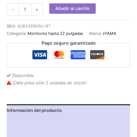
Monitor
Añadir al carrito
-
+
iiYama
ProLite
22"
SKU:
XUB2293HSU-B7
LED
Categoría:
Monitores hasta 22 pulgadas
Marca:
iiYAMA
FHD
HDMI
Pago seguro garantizado
cantidad
Disponible
¡Date prisa sólo 2 uniades en stock!
Información del producto
Características técnicas
Descripción