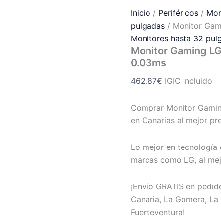
Inicio
/
Periféricos
/
Mon
pulgadas
/ Monitor Ga
Monitores hasta 32 pul
Monitor Gaming L
0.03ms
462.87
€
IGIC Incluido
Comprar Monitor Gami
en Canarias al mejor pre
Lo mejor en tecnología e
marcas como LG, al mej
¡Envío GRATIS en pedido
Canaria, La Gomera, La 
Fuerteventura!