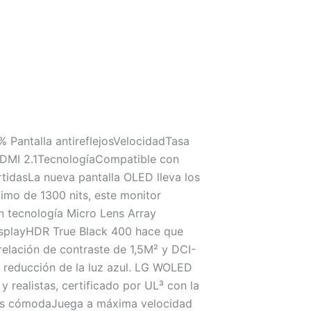
Pantalla antireflejosVelocidadTasa
DMI 2.1TecnologíaCompatible con
idasLa nueva pantalla OLED lleva los
ximo de 1300 nits, este monitor
n tecnología Micro Lens Array
isplayHDR True Black 400 hace que
relación de contraste de 1,5M² y DCI-
la reducción de la luz azul. LG WOLED
y realistas, certificado por UL³ con la
o más cómodaJuega a máxima velocidad