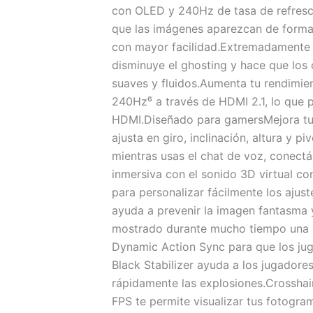
con OLED y 240Hz de tasa de refresco
que las imágenes aparezcan de forma 
con mayor facilidad.Extremadamente 
disminuye el ghosting y hace que los
suaves y fluidos.Aumenta tu rendimie
240Hz⁶ a través de HDMI 2.1, lo que 
HDMI.Diseñado para gamersMejora tu e
ajusta en giro, inclinación, altura 
mientras usas el chat de voz, conectá
inmersiva con el sonido 3D virtual c
para personalizar fácilmente los ajus
ayuda a prevenir la imagen fantasma
mostrado durante mucho tiempo una i
Dynamic Action Sync para que los jug
Black Stabilizer ayuda a los jugadore
rápidamente las explosiones.Crosshair
FPS te permite visualizar tus fotogra