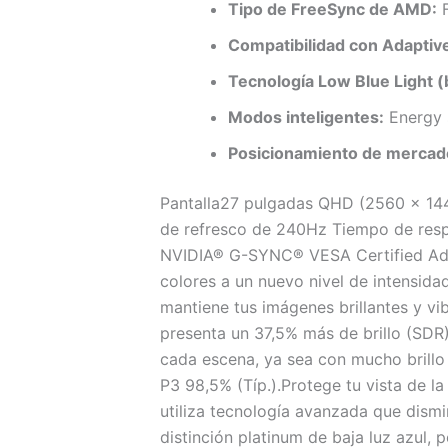
Tipo de FreeSync de AMD:
F
Compatibilidad con Adaptiv
Tecnología Low Blue Light (b
Modos inteligentes:
Energy 
Posicionamiento de mercad
Pantalla27 pulgadas QHD (2560 x 144
de refresco de 240Hz Tiempo de res
NVIDIA® G-SYNC® VESA Certified Adap
colores a un nuevo nivel de intensida
mantiene tus imágenes brillantes y v
presenta un 37,5% más de brillo (SD
cada escena, ya sea con mucho brillo 
P3 98,5% (Típ.).Protege tu vista de la
utiliza tecnología avanzada que dismin
distinción platinum de baja luz azul