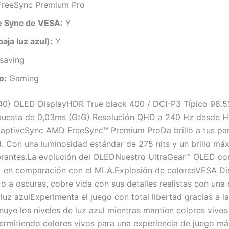
reeSync Premium Pro
e Sync de VESA:
Y
aja luz azul):
Y
saving
o:
Gaming
0) OLED DisplayHDR True black 400 / DCI-P3 Típico 98.5% 
puesta de 0,03ms (GtG) Resolución QHD a 240 Hz desde H
tiveSync AMD FreeSync™ Premium ProDa brillo a tus part
d. Con una luminosidad estándar de 275 nits y un brillo má
ibrantes.La evolución del OLEDNuestro UltraGear™ OLED co
R) en comparación con el MLA.Explosión de coloresVESA D
o a oscuras, cobre vida con sus detalles realistas con una 
 luz azulExperimenta el juego con total libertad gracias a 
uye los niveles de luz azul mientras mantien colores vivos 
, permitiendo colores vivos para una experiencia de jueg