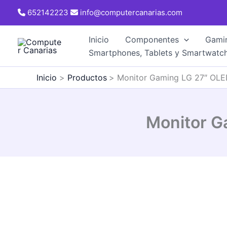
Ir
652142223
info@computercanarias.com
al
contenido
Inicio
Componentes
Gami
Smartphones, Tablets y Smartwatc
Inicio
Productos
Monitor Gaming LG 27″ OL
Monitor 