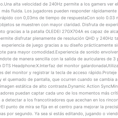
.Una alta velocidad de 240Hz permite a los gamers ver el
más fluida. Los jugadores pueden responder rápidamente a
rápido con 0,03ms de tiempo de respuestaCon solo 0.03 m
 objetos se muestren con mayor claridad. Disfruta de expe
nto gracias a la patalla OLEDEl 27GX704A es capaz de alca
permite disfrutar plenamente de resolución QHD y 240Hz t
xperiencia de juego gracias a su diseño prácticamente sin
y pivote para mayor comodidad.Experiencia de sonido envolv
ndote de manera sencilla con la salida de auriculares de 3 
on DTS Headphone:X.Interfaz del monitor galardonadaUtiliz
tes del monitor y registrar la tecla de acceso rápido.Prote
 y el quemado de pantalla, que ocurren cuando se cambia 
magen estática de alto contraste.Dynamic Action SyncMini
adores puedan captar cada uno de los momentos más crític
s a detectar a los francotiradores que acechan en los rinc
El punto de mira se fija en el centro para mejorar la preci
mas por segundo. Ya sea si estás editando, jugando o vien