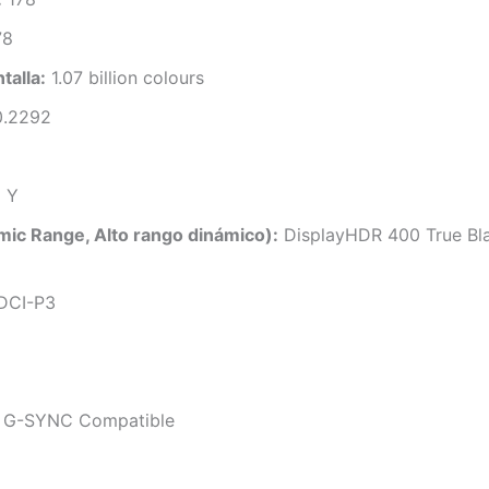
78
talla:
1.07 billion colours
0.2292
:
Y
ic Range, Alto rango dinámico):
DisplayHDR 400 True Bl
DCI-P3
G-SYNC Compatible