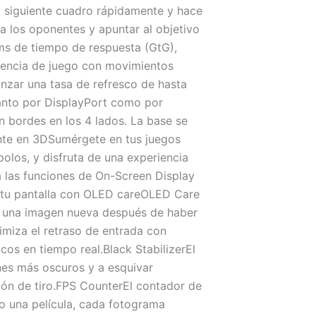
 siguiente cuadro rápidamente y hace
 los oponentes y apuntar al objetivo
s de tiempo de respuesta (GtG),
riencia de juego con movimientos
nzar una tasa de refresco de hasta
anto por DisplayPort como por
 bordes en los 4 lados. La base se
ente en 3DSumérgete en tus juegos
polos, y disfruta de una experiencia
a las funciones de On-Screen Display
je tu pantalla con OLED careOLED Care
a una imagen nueva después de haber
miza el retraso de entrada con
os en tiempo real.Black StabilizerEl
ones más oscuros y a esquivar
sión de tiro.FPS CounterEl contador de
do una película, cada fotograma