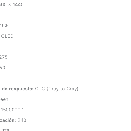
60 x 1440
16:9
OLED
275
50
o de respuesta:
GTG (Gray to Gray)
reen
1500000:1
zación:
240
:
178