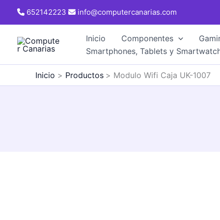
Ir
652142223
info@computercanarias.com
al
contenido
Inicio
Componentes
Gami
Smartphones, Tablets y Smartwatc
Inicio
Productos
Modulo Wifi Caja UK-1007