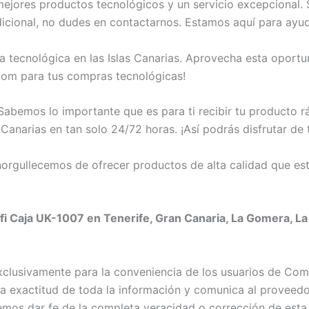
jores productos tecnológicos y un servicio excepcional. 
dicional, no dudes en contactarnos. Estamos aquí para ayud
a tecnológica en las Islas Canarias. Aprovecha esta oport
om para tus compras tecnológicas!
abemos lo importante que es para ti recibir tu producto 
 Canarias en tan solo 24/72 horas. ¡Así podrás disfrutar de
rgullecemos de ofrecer productos de alta calidad que est
i Caja UK-1007 en Tenerife, Gran Canaria, La Gomera, La 
exclusivamente para la conveniencia de los usuarios de C
exactitud de toda la información y comunica al proveedor c
emos dar fe de la completa veracidad o corrección de esta