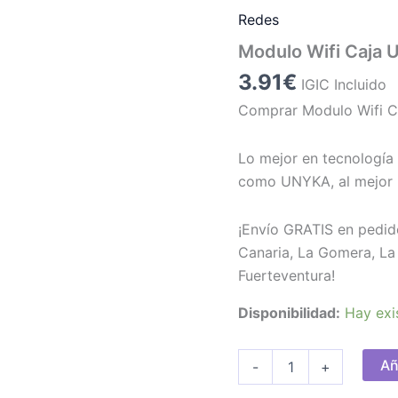
Redes
Modulo Wifi Caja 
3.91
€
IGIC Incluido
Comprar Modulo Wifi Ca
Lo mejor en tecnología 
como UNYKA, al mejor 
¡Envío GRATIS en pedid
Canaria, La Gomera, La 
Fuerteventura!
Disponibilidad:
Hay exi
Modulo
Añ
-
+
Wifi
Caja